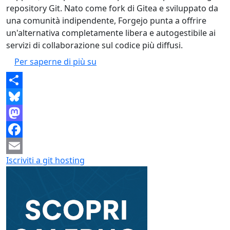
repository Git. Nato come fork di Gitea e sviluppato da
una comunità indipendente, Forgejo punta a offrire
un'alternativa completamente libera e autogestibile ai
servizi di collaborazione sul codice più diffusi.
Forgejo 15 consolida la piattaform
Per saperne di più su
Share
Bluesky
Mastodon
Facebook
Iscriviti a git hosting
Email