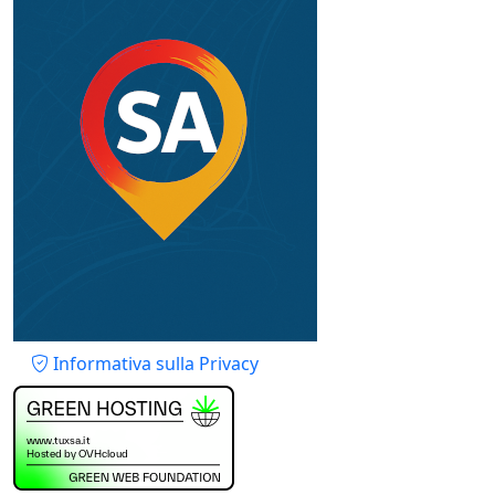
Piè di pagina
Informativa sulla Privacy