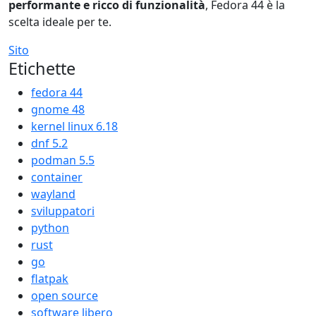
performante e ricco di funzionalità
, Fedora 44 è la
scelta ideale per te.
Sito
Etichette
fedora 44
gnome 48
kernel linux 6.18
dnf 5.2
podman 5.5
container
wayland
sviluppatori
python
rust
go
flatpak
open source
software libero