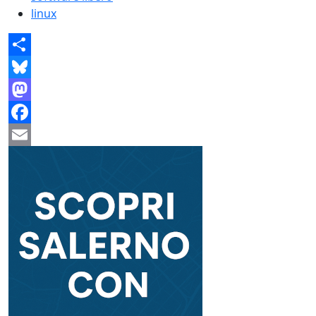
linux
Share
Bluesky
Mastodon
Facebook
Email