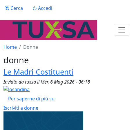
Salta al contenuto principale
Menu profilo utente
Cerca
Accedi
Home
Donne
donne
Le Madri Costituenti
Inviato da
tuxsa
il
Mer, 6 Mag 2026 - 06:18
Le Madri Costituenti
Per saperne di più su
Iscriviti a donne