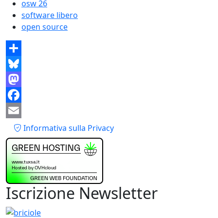
osw 26
software libero
open source
Share
Bluesky
Mastodon
Facebook
Piè di pagina
Email
Informativa sulla Privacy
Iscrizione Newsletter
Immagine