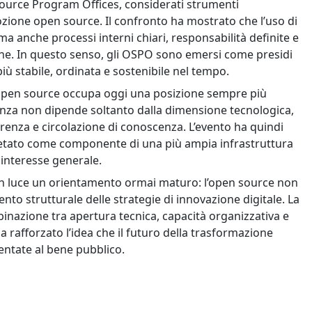
Source Program Offices, considerati strumenti
dozione open source. Il confronto ha mostrato che l’uso di
 anche processi interni chiari, responsabilità definite e
rne. In questo senso, gli OSPO sono emersi come presidi
iù stabile, ordinata e sostenibile nel tempo.
’open source occupa oggi una posizione sempre più
levanza non dipende soltanto dalla dimensione tecnologica,
arenza e circolazione di conoscenza. L’evento ha quindi
pretato come componente di una più ampia infrastruttura
 interesse generale.
n luce un orientamento ormai maturo: l’open source non
to strutturale delle strategie di innovazione digitale. La
binazione tra apertura tecnica, capacità organizzativa e
 ha rafforzato l’idea che il futuro della trasformazione
ientate al bene pubblico.