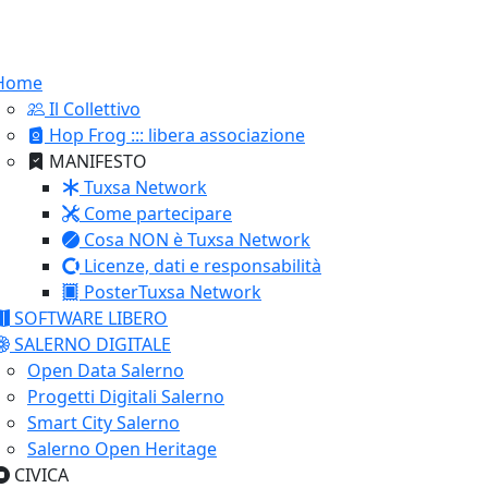
Home
Il Collettivo
Hop Frog ::: libera associazione
MANIFESTO
Tuxsa Network
Come partecipare
Cosa NON è Tuxsa Network
Licenze, dati e responsabilità
PosterTuxsa Network
SOFTWARE LIBERO
SALERNO DIGITALE
Open Data Salerno
Progetti Digitali Salerno
Smart City Salerno
Salerno Open Heritage
CIVICA