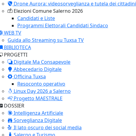
Drone Aurora: videosorveglianza e tutela dei cittadini
Elezioni Comune Salerno 2026
Candidati e Liste
Programmi Elettorali Candidati Sindaco
WEB TV
Guida allo Streaming su Tuxsa TV
BIBLIOTECA
PROGETTI
Digitale Ma Consapevole
Abbecedario Digitale
Officina Tuxsa
Resoconto operativo
Linux Day 2026 a Salerno
Progetto MAESTRALE
DOSSIER
Intelligenza Artificiale
Sorveglianza Digitale
Il lato oscuro dei social media
Salerno e Turismo