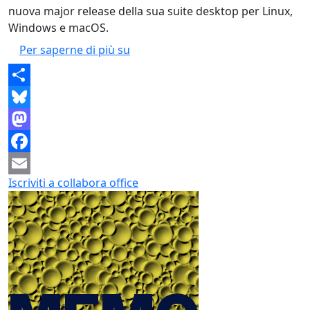
nuova major release della sua suite desktop per Linux,
Windows e macOS.
Collabora Office 26.04 Arriva su De
Per saperne di più su
Share
Bluesky
Mastodon
Facebook
Iscriviti a collabora office
Email