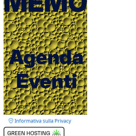
Piè di pagina
Informativa sulla Privacy