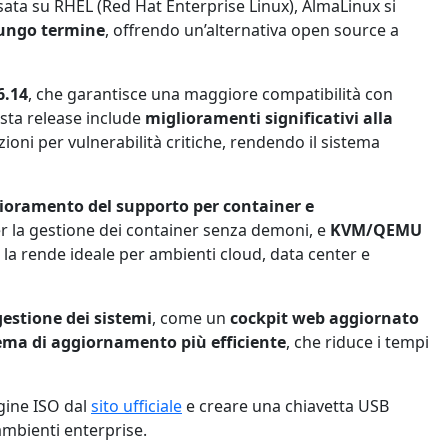
sata su RHEL (Red Hat Enterprise Linux), AlmaLinux si
 lungo termine
, offrendo un’alternativa open source a
6.14
, che garantisce una maggiore compatibilità con
sta release include
miglioramenti significativi alla
ioni per vulnerabilità critiche, rendendo il sistema
ioramento del supporto per container e
r la gestione dei container senza demoni, e
KVM/QEMU
 la rende ideale per ambienti cloud, data center e
gestione dei sistemi
, come un
cockpit web aggiornato
ema di aggiornamento più efficiente
, che riduce i tempi
agine ISO dal
sito ufficiale
e creare una chiavetta USB
ambienti enterprise.