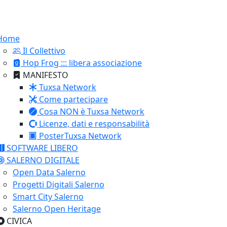
Home
Il Collettivo
Hop Frog ::: libera associazione
MANIFESTO
Tuxsa Network
Come partecipare
Cosa NON è Tuxsa Network
Licenze, dati e responsabilità
PosterTuxsa Network
SOFTWARE LIBERO
SALERNO DIGITALE
Open Data Salerno
Progetti Digitali Salerno
Smart City Salerno
Salerno Open Heritage
CIVICA