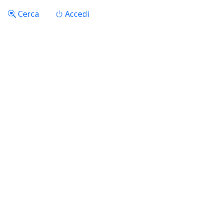
Salta al contenuto principale
Menu profilo utente
Cerca
Accedi