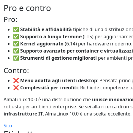
Pro e contro
Pro:
✅
Stabilità e affidabilità
tipiche di una distribuzion
✅
Supporto a lungo termine
(LTS) per aggiornament
✅
Kernel aggiornato
(6.14) per hardware moderno.
✅
Supporto avanzato per container e virtualizzaz
✅
Strumenti di gestione migliorati
per ambienti pr
Contro:
❌
Meno adatta agli utenti desktop
: Pensata princ
❌
Complessità per i neofiti
: Richiede competenze t
AlmaLinux 10.0 è una distribuzione che
unisce innovazion
robusta per ambienti enterprise. Se sei alla ricerca di un
infrastrutture IT
, AlmaLinux 10.0 è una scelta eccellente.
Sito