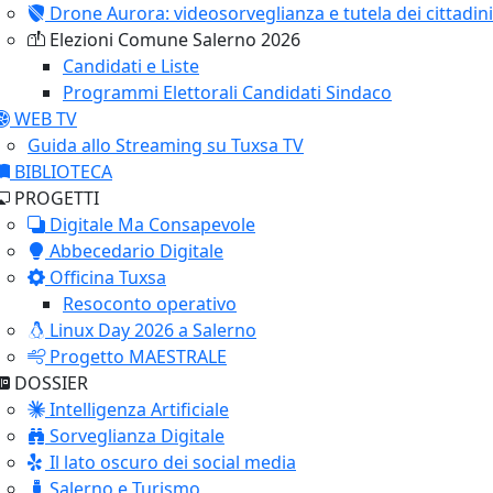
Drone Aurora: videosorveglianza e tutela dei cittadini
Elezioni Comune Salerno 2026
Candidati e Liste
Programmi Elettorali Candidati Sindaco
WEB TV
Guida allo Streaming su Tuxsa TV
BIBLIOTECA
PROGETTI
Digitale Ma Consapevole
Abbecedario Digitale
Officina Tuxsa
Resoconto operativo
Linux Day 2026 a Salerno
Progetto MAESTRALE
DOSSIER
Intelligenza Artificiale
Sorveglianza Digitale
Il lato oscuro dei social media
Salerno e Turismo