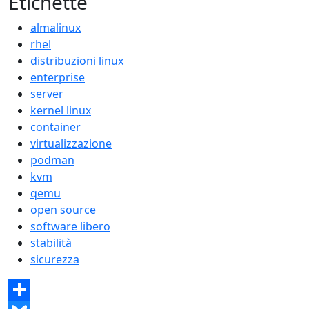
Etichette
almalinux
rhel
distribuzioni linux
enterprise
server
kernel linux
container
virtualizzazione
podman
kvm
qemu
open source
software libero
stabilità
sicurezza