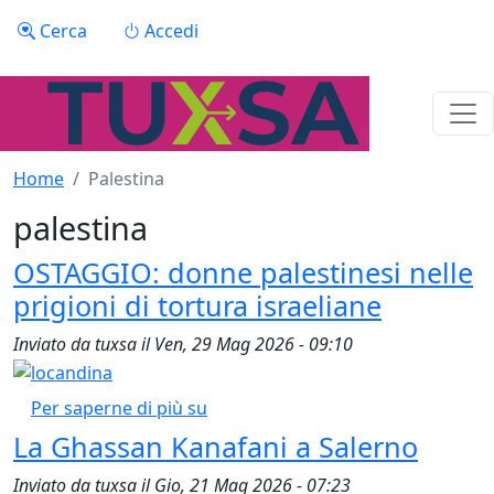
Salta al contenuto principale
Menu profilo utente
Cerca
Accedi
Home
Palestina
palestina
OSTAGGIO: donne palestinesi nelle
prigioni di tortura israeliane
Inviato da
tuxsa
il
Ven, 29 Mag 2026 - 09:10
OSTAGGIO: donne palestinesi nelle 
Per saperne di più su
La Ghassan Kanafani a Salerno
Inviato da
tuxsa
il
Gio, 21 Mag 2026 - 07:23