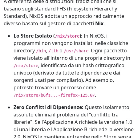
A differenza delle distribuzioni tradizionali che si
basano sugli standard FHS (Filesystem Hierarchy
Standard), NixOS adotta un approccio radicalmente
diverso basato sul gestore di pacchetti
Nix
.
Lo Store Isolato (
):
In NixOS, i
/nix/store
programmi non vengono installati nelle classiche
directory
,
o
. Ogni pacchetto
/bin
/lib
/usr/share
viene isolato all'interno di una propria directory in
, identificata da un hash crittografico
/nix/store
univoco (derivato da tutte le dipendenze e dai
sorgenti usati per compilarlo). Ad esempio,
potreste trovare un percorso come
.
/nix/store/b6fs...-firefox-125.0/
Zero Conflitti di Dipendenze:
Questo isolamento
assoluto elimina il problema del "conflitto tra
librerie". Se l'Applicazione A richiede la versione 1.0
di una libreria e l'Applicazione B richiede la versione
2.0, NixOS le mantiene entrambe nello Store senza