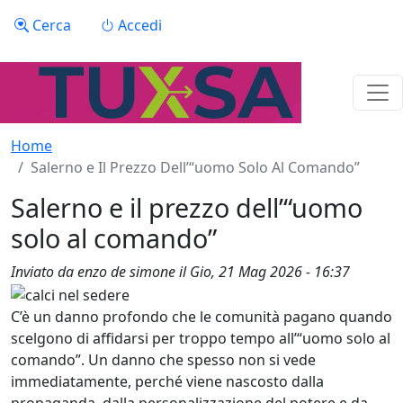
Salta al contenuto principale
Menu profilo utente
Cerca
Accedi
Home
Salerno e Il Prezzo Dell’“uomo Solo Al Comando”
Salerno e il prezzo dell’“uomo
solo al comando”
Inviato da
enzo de simone
il
Gio, 21 Mag 2026 - 16:37
C’è un danno profondo che le comunità pagano quando
scelgono di affidarsi per troppo tempo all’“uomo solo al
comando”. Un danno che spesso non si vede
immediatamente, perché viene nascosto dalla
propaganda, dalla personalizzazione del potere e da