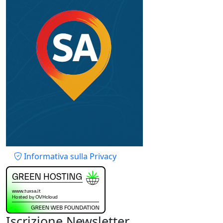
Piè di pagina
Informativa sulla Privacy
Iscrizione Newsletter