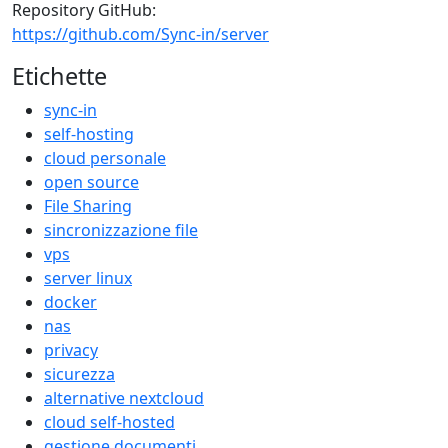
Repository GitHub:
https://github.com/Sync-in/server
Etichette
sync-in
self-hosting
cloud personale
open source
File Sharing
sincronizzazione file
vps
server linux
docker
nas
privacy
sicurezza
alternative nextcloud
cloud self-hosted
gestione documenti