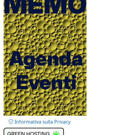
Piè di pagina
Informativa sulla Privacy