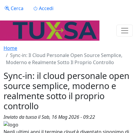
Salta al contenuto principale
Menu profilo utente
Cerca
Accedi
Home
Sync-in: Il Cloud Personale Open Source Semplice,
Moderno e Realmente Sotto Il Proprio Controllo
Sync-in: il cloud personale open
source semplice, moderno e
realmente sotto il proprio
controllo
Inviato da
tuxsa
il
Sab, 16 Mag 2026 - 09:22
Negli ultimi anni il termine
cloud
è diventato sinonimo di