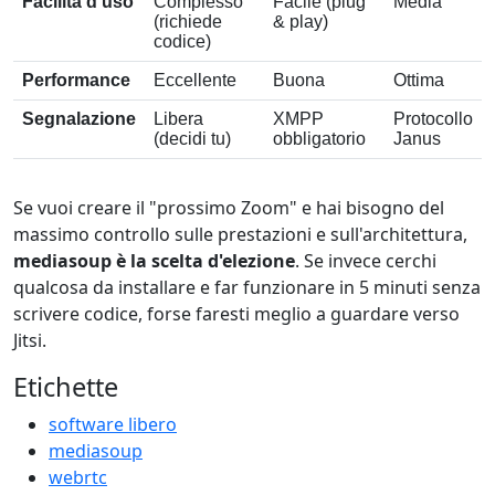
Facilità d'uso
Complesso
Facile (plug
Media
(richiede
& play)
codice)
Performance
Eccellente
Buona
Ottima
Segnalazione
Libera
XMPP
Protocollo
(decidi tu)
obbligatorio
Janus
Se vuoi creare il "prossimo Zoom" e hai bisogno del
massimo controllo sulle prestazioni e sull'architettura,
mediasoup è la scelta d'elezione
. Se invece cerchi
qualcosa da installare e far funzionare in 5 minuti senza
scrivere codice, forse faresti meglio a guardare verso
Jitsi.
Etichette
software libero
mediasoup
webrtc