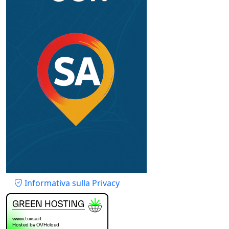
Piè di pagina
Informativa sulla Privacy