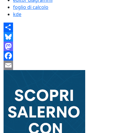
foglio di calcolo
kde
Share
Bluesky
Mastodon
Facebook
Email