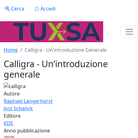
Salta al contenuto principale
Menu profilo utente
Cerca
Accedi
Home
Calligra - Un’introduzione Generale
Calligra - Un’introduzione
generale
Autore
Raphael Langerhorst
Jost Schenck
Editore
KDE
Anno pubblicazione
2025